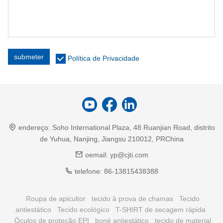
submeter
Política de Privacidade
endereço:
Soho International Plaza, 48 Ruanjian Road, distrito
de Yuhua, Nanjing, Jiangsu 210012, PRChina
oemail:
yp@cjti.com
telefone:
86-13815438388
Roupa de apicultor
tecido à prova de chamas
Tecido
antiestático
Tecido ecológico
T-SHIRT de secagem rápida
Óculos de proteção EPI
boné antiestático
tecido de material