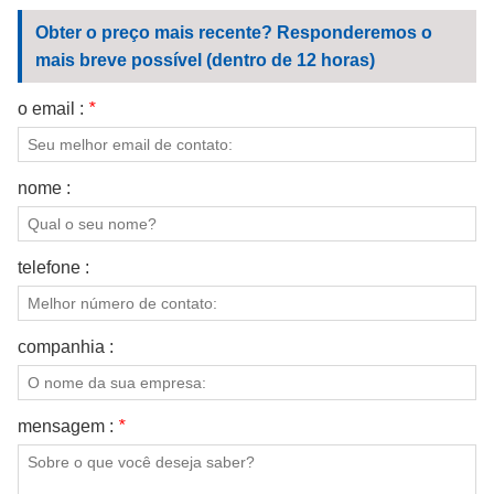
FALE CONOSCO
Obter o preço mais recente? Responderemos o
mais breve possível (dentro de 12 horas)
VÍDEOS
o email :
*
nome :
telefone :
companhia :
mensagem :
*