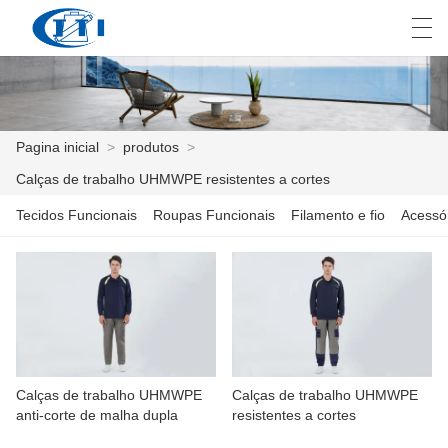
العربية
česky
Deutsch
English
E
Pagina inicial
>
produtos
>
Calças de trabalho UHMWPE resistentes a cortes
PAGINA INICIAL
Tecidos Funcionais
Roupas Funcionais
Filamento e fio
Acessór
PRODUTOS
COSTUMIZAÇÃO
SOBRE NÓS
NOTÍCIA
Calças de trabalho UHMWPE
Calças de trabalho UHMWPE
anti-corte de malha dupla
resistentes a cortes
INDÚSTRIA