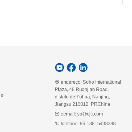
endereço:
Soho International
s
Plaza, 48 Ruanjian Road,
de
distrito de Yuhua, Nanjing,
Jiangsu 210012, PRChina
oemail:
yp@cjti.com
telefone:
86-13815438388