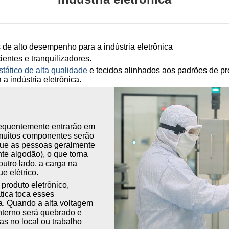
 de alto desempenho para a indústria eletrônica
cientes e tranquilizadores
.
stático de alta qualidade
e tecidos alinhados aos padrões de pr
 a indústria eletrônica.
frequentemente entrarão em
 muitos componentes serão
 que as pessoas geralmente
nte algodão), o que torna
 outro lado, a carga na
e elétrico.
 produto eletrônico,
tica toca esses
ica. Quando a alta voltagem
 interno será quebrado e
as no local ou trabalho