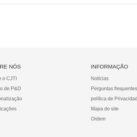
RE NÓS
INFORMAÇÃO
e o CJTI
Notícias
ro de P&D
Perguntas frequente
onalização
política de Privacida
ficações
Mapa do site
Ordem