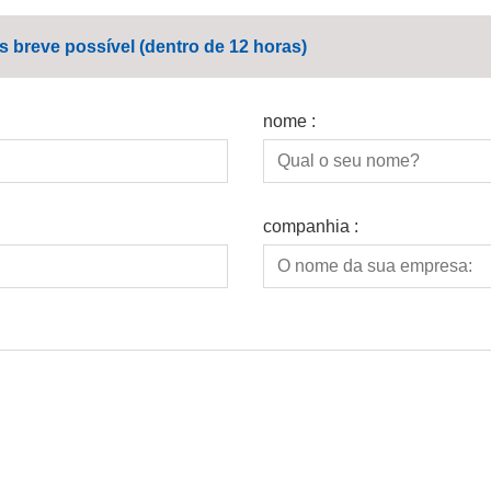
breve possível (dentro de 12 horas)
nome :
companhia :