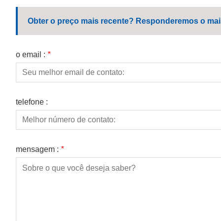
Obter o preço mais recente? Responderemos o mais 
o email :
*
telefone :
mensagem :
*