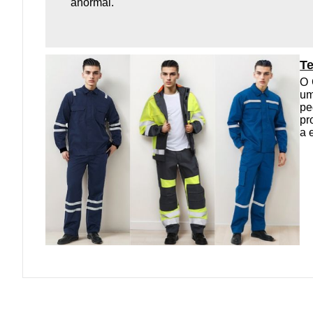
anormal.
Te
O 
um
pe
pr
a 