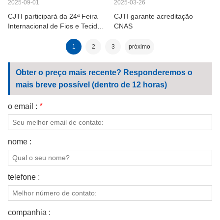
2025-09-01
2025-03-26
CJTI participará da 24ª Feira
CJTI garante acreditação
Internacional de Fios e Tecidos
CNAS
de Dhaka
1
2
3
próximo
Obter o preço mais recente? Responderemos o
mais breve possível (dentro de 12 horas)
o email :
*
nome :
telefone :
companhia :