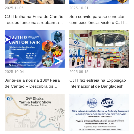
2025-11-06
2025-10-21
CJTI brilha na Feira de Cantão:
Seu convite para se conectar
Tecidos funcionais roubam a
com excelência: visite o CJTI
cena com displays de alta
na 138ª Feira de Cantão
tecnologia.
2025-10-04
2025-09-15
Junte-se a nós na 138ª Feira
CJTI faz estreia na Exposição
de Cantão – Descubra os
Internacional de Bangladesh
equipamentos de proteção
avançados da CJTI