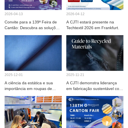
FALE CONOSCO
2026-04-12
2026-04-13
VÍDEOS
A CJTI estará presente na
Convite para a 139ª Feira de
Techtextil 2026 em Frankfurt.
Cantão: Descubra as soluções
profissionais em vestuário de
proteção da CJTI.
2025-12-01
2025-11-21
A ciência da estática e sua
A CJTI demonstra liderança
importância em roupas de
em fabricação sustentável com
trabalho.
inovação têxtil certificada como
ecologicamente correta.