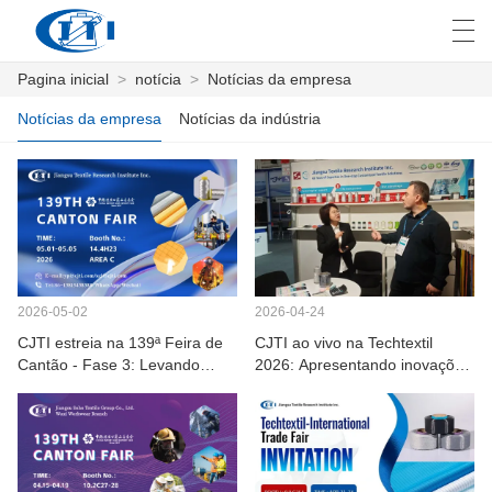
Pagina inicial
>
notícia
>
Notícias da empresa
العربية
česky
Deutsch
English
E
Notícias da empresa
Notícias da indústria
PAGINA INICIAL
PRODUTOS
COSTUMIZAÇÃO
2026-05-02
2026-04-24
CJTI estreia na 139ª Feira de
CJTI ao vivo na Techtextil
SOBRE NÓS
Cantão - Fase 3: Levando
2026: Apresentando inovações
inovações têxteis funcionais
em têxteis funcionais.
NOTÍCIA
para compradores globais.
INDÚSTRIA