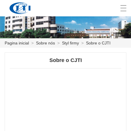
العربية
česky
Deutsch
English
E
Pagina inicial
>
Sobre nós
>
Styl firmy
>
Sobre o CJTI
PAGINA INICIAL
Sobre o CJTI
PRODUTOS
COSTUMIZAÇÃO
SOBRE NÓS
NOTÍCIA
INDÚSTRIA