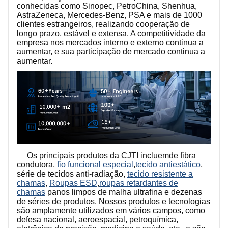
conhecidas como Sinopec, PetroChina, Shenhua,
AstraZeneca, Mercedes-Benz, PSA e mais de 1000
clientes estrangeiros, realizando cooperação de
longo prazo, estável e extensa. A competitividade da
empresa nos mercados interno e externo continua a
aumentar, e sua participação de mercado continua a
aumentar.
Os principais produtos da CJTI incluem
de fibra
condutora,
fio funcional especial
,
tecido antiestático
,
série de tecidos anti-radiação,
tecido resistente a
chamas
,
Roupas ESD
,
roupas retardantes de
chamas
panos limpos de malha ultrafina e dezenas
de séries de produtos. Nossos produtos e tecnologias
são amplamente utilizados em vários campos, como
defesa nacional, aeroespacial, petroquímica,