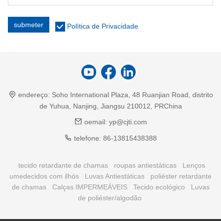
submeter
Política de Privacidade
endereço:
Soho International Plaza, 48 Ruanjian Road, distrito
de Yuhua, Nanjing, Jiangsu 210012, PRChina
oemail:
yp@cjti.com
telefone:
86-13815438388
tecido retardante de chamas
roupas antiestáticas
Lenços
umedecidos com ilhós
Luvas Antiestáticas
poliéster retardante
de chamas
Calças IMPERMEÁVEIS
Tecido ecológico
Luvas
de poliéster/algodão