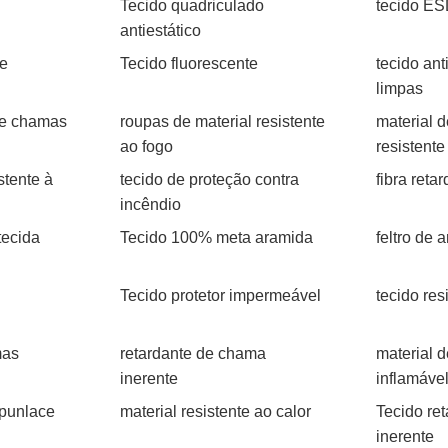
Tecido quadriculado
tecido E
antiestático
ce
Tecido fluorescente
tecido ant
limpas
de chamas
roupas de material resistente
material d
ao fogo
resistente
stente à
tecido de proteção contra
fibra ret
incêndio
tecida
Tecido 100% meta aramida
feltro de 
Tecido protetor impermeável
tecido re
mas
retardante de chama
material d
inerente
inflamáve
spunlace
material resistente ao calor
Tecido re
inerente