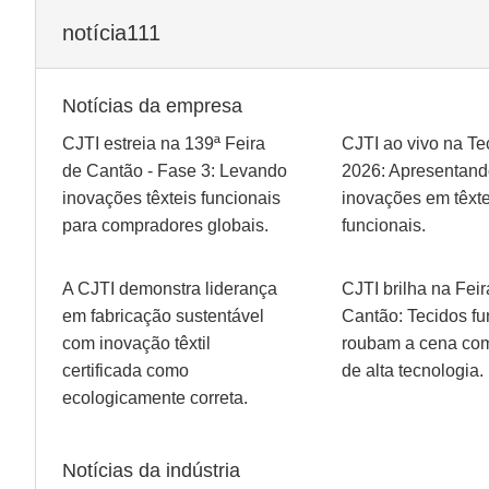
notícia111
Notícias da empresa
CJTI estreia na 139ª Feira
CJTI ao vivo na Tec
de Cantão - Fase 3: Levando
2026: Apresentand
inovações têxteis funcionais
inovações em têxte
para compradores globais.
funcionais.
A CJTI demonstra liderança
CJTI brilha na Feir
em fabricação sustentável
Cantão: Tecidos fu
com inovação têxtil
roubam a cena com
certificada como
de alta tecnologia.
ecologicamente correta.
Notícias da indústria