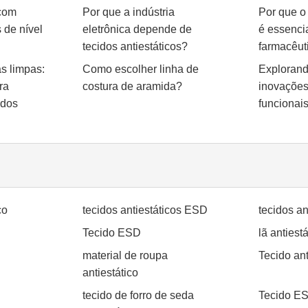
 com
Por que a indústria
Por que o 
s de nível
eletrônica depende de
é essenci
tecidos antiestáticos?
farmacêut
as limpas:
Como escolher linha de
Explorand
ra
costura de aramida?
inovações
ados
funcionai
co
tecidos antiestáticos ESD
tecidos an
Tecido ESD
lã antiestá
material de roupa
Tecido ant
antiestático
tecido de forro de seda
Tecido ES