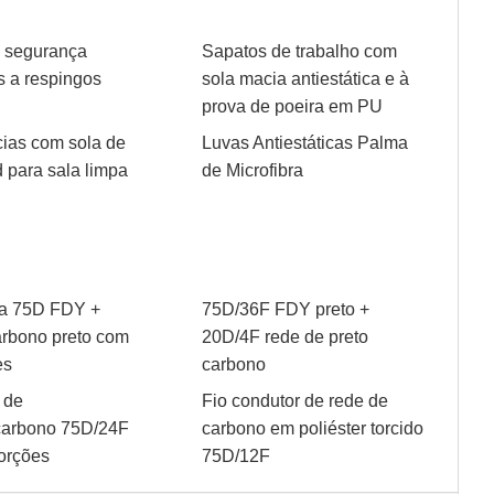
 segurança
Sapatos de trabalho com
s a respingos
sola macia antiestática e à
prova de poeira em PU
ias com sola de
Luvas Antiestáticas Palma
d para sala limpa
de Microfibra
ta 75D FDY +
75D/36F FDY preto +
rbono preto com
20D/4F rede de preto
es
carbono
 de
Fio condutor de rede de
/carbono 75D/24F
carbono em poliéster torcido
orções
75D/12F