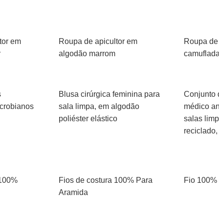
tor em
Roupa de apicultor em
Roupa de 
r
algodão marrom
camuflad
s
Blusa cirúrgica feminina para
Conjunto 
icrobianos
sala limpa, em algodão
médico an
poliéster elástico
salas limp
reciclado
 100%
Fios de costura 100% Para
Fio 100%
Aramida