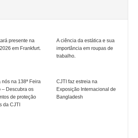
tará presente na
A ciência da estática e sua
 2026 em Frankfurt.
importância em roupas de
trabalho.
a nós na 138ª Feira
CJTI faz estreia na
 – Descubra os
Exposição Internacional de
tos de proteção
Bangladesh
s da CJTI