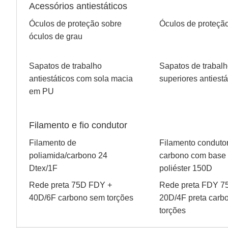
Acessórios antiestáticos
Óculos de proteção sobre
Óculos de proteçã
óculos de grau
Sapatos de trabalho
Sapatos de trabal
antiestáticos com sola macia
superiores antiestá
em PU
Filamento e fio condutor
Filamento de
Filamento conduto
poliamida/carbono 24
carbono com base
Dtex/1F
poliéster 150D
Rede preta 75D FDY +
Rede preta FDY 7
40D/6F carbono sem torções
20D/4F preta carb
torções