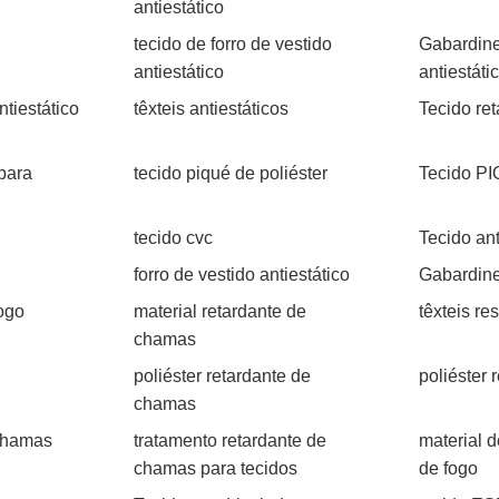
antiestático
tecido de forro de vestido
Gabardine
antiestático
antiestáti
ntiestático
têxteis antiestáticos
Tecido re
 para
tecido piqué de poliéster
Tecido P
tecido cvc
Tecido an
forro de vestido antiestático
Gabardine
fogo
material retardante de
têxteis re
chamas
poliéster retardante de
poliéster 
chamas
 chamas
tratamento retardante de
material d
chamas para tecidos
de fogo