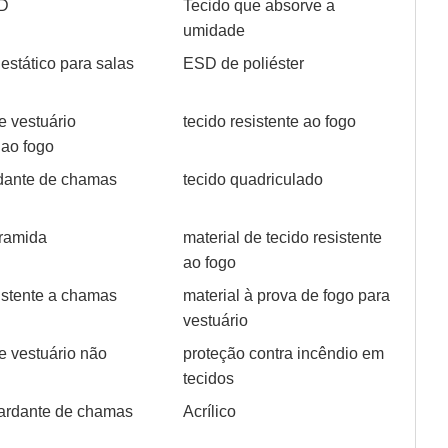
SD
Tecido que absorve a
umidade
iestático para salas
ESD de poliéster
e vestuário
tecido resistente ao fogo
 ao fogo
ardante de chamas
tecido quadriculado
aramida
material de tecido resistente
ao fogo
sistente a chamas
material à prova de fogo para
vestuário
e vestuário não
proteção contra incêndio em
l
tecidos
tardante de chamas
Acrílico