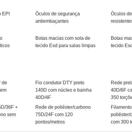
o EPI
Óculos de segurança
Óculos de
antiembaçantes
resistente
ho
Botas macias com sola de
Botas mac
ticos
tecido Esd para salas limpas
tecido Es
r de
Fio condutor DTY preto
Rede pre
 em
140D com núcleo e bainha
40D/6F ca
40D/4F
350 torçõ
5D/36F +
Rede de poliéster/carbono
Filamento
ono sem
75D/24F com 120
poliéster
pontos/metros
com 300 t