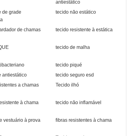
antiestático
 de grade
tecido não estático
ca
tardador de chamas
tecido resistente à estática
IQUE
tecido de malha
tibacteriano
tecido piqué
 antiestático
tecido seguro esd
sistentes a chamas
Tecido ilhó
resistente à chama
tecido não inflamável
e vestuário à prova
fibras resistentes à chama