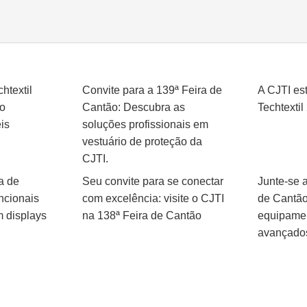
htextil
Convite para a 139ª Feira de
A CJTI es
o
Cantão: Descubra as
Techtextil
is
soluções profissionais em
vestuário de proteção da
CJTI.
a de
Seu convite para se conectar
Junte-se 
ncionais
com excelência: visite o CJTI
de Cantão
 displays
na 138ª Feira de Cantão
equipamen
avançado