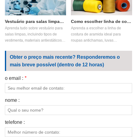
têxteis sustentáveis.
Vestuário para salas limpas: o guia definitivo para ambientes controlados
Como escolher linha de costura de aramida?
Aprenda tudo sobre vestuário para
Aprenda a escolher a linha de
salas limpas, incluindo tipos de
costura de aramida ideal para
vestimenta, materiais antiestáticos,
roupas antichamas, luvas
proteção ESD, principais aplicações
industriais, têxteis aeroespaciais e
e como escolher o vestuário
aplicações de alta temperatura.
Obter o preço mais recente? Responderemos o
adequado para ambientes
Compare linhas de costura de meta-
mais breve possível (dentro de 12 horas)
controlados.
aramida e para-aramida, principais
fatores de desempenho e opções de
personalização.
o email :
*
nome :
telefone :