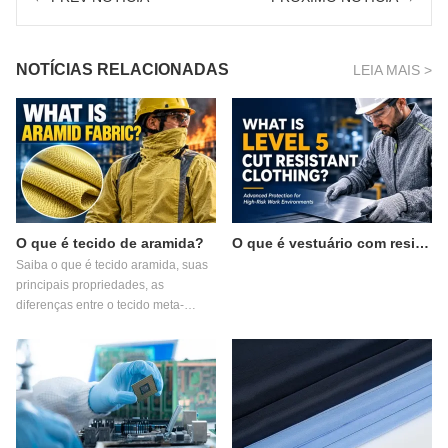
NOTÍCIAS RELACIONADAS
LEIA MAIS >
O que é tecido de aramida?
O que é vestuário com resistência a cortes de nível 5?
Saiba o que é tecido aramida, suas
principais propriedades, as
diferenças entre o tecido meta-
aramida e o tecido para-aramida,
aplicações comuns e como escolher
o tecido retardante de chamas
adequado para vestuário de
proteção industrial.