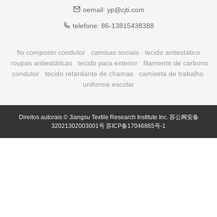
oemail:
yp@cjti.com
telefone:
86-13815438388
fio composto condutor
camisas sociais
tecido antiestático
roupas antiestáticas
tecido para exterior
filamento de carbono
condutor
tecido retardante de chamas
camiseta de trabalho
uniforme escolar
Direitos autorais © Jiangsu Textile Research Institute Inc.
苏公网安备
32021302003001号
苏ICP备17046865号-1