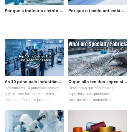
Por que a indústria eletrônica depende de tecidos antiestáticos?
Por que o tecido antiestático é essencial na fabricação farmacêutica?
As 10 principais indústrias que utilizam tecido antiestático
O que são tecidos especiais?
Descubra os 10 principais setores
Descubra o que são tecidos
que utilizam tecido antiestático,
especiais, suas principais
desde eletrônicos e produtos
características, materiais e
farmacêuticos até processamento de
aplicações industriais. Explore
alimentos, e saiba como isso
inovações em tecidos funcionais,
melhora a segurança e a qualidade.
tecidos retardantes de chamas,
tecidos antiestáticos, tecidos
resistentes a cortes e tecnologias