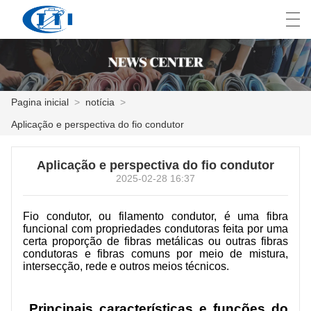
العربية
česky
Deutsch
English
E
Pagina inicial
>
notícia
>
Aplicação e perspectiva do fio condutor
PAGINA INICIAL
Aplicação e perspectiva do fio condutor
PRODUTOS
2025-02-28 16:37
COSTUMIZAÇÃO
Fio condutor, ou filamento condutor, é uma fibra
SOBRE NÓS
funcional com propriedades condutoras feita por uma
certa proporção de fibras metálicas ou outras fibras
condutoras e fibras comuns por meio de mistura,
NOTÍCIA
intersecção, rede e outros meios técnicos.
INDÚSTRIA
Principais características e funções do