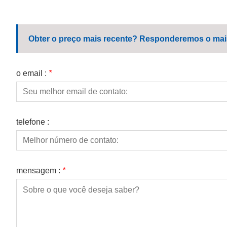
Obter o preço mais recente? Responderemos o mais 
o email :
*
telefone :
mensagem :
*