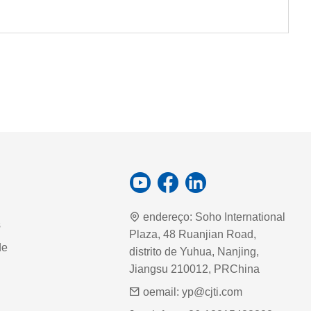
endereço:
Soho International
s
Plaza, 48 Ruanjian Road,
de
distrito de Yuhua, Nanjing,
Jiangsu 210012, PRChina
oemail:
yp@cjti.com