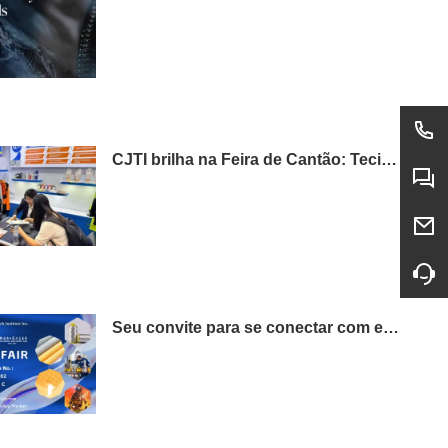
CJTI brilha na Feira de Cantão: Tecidos funcionais roubam a cena com displays de alta tecnologia.
Seu convite para se conectar com excelência: visite o CJTI na 138ª Feira de Cantão