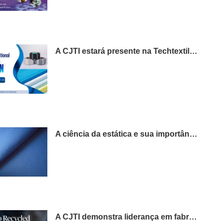
A CJTI estará presente na Techtextil 2026 em Frankfurt.
A ciência da estática e sua importância em roupas de trabalho.
A CJTI demonstra liderança em fabricação sustentável com inovação têxtil certificada como ecologicamente correta.