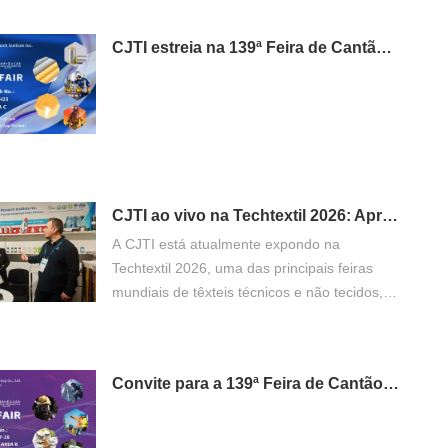
CJTI estreia na 139ª Feira de Cantão - Fase 3: Levando inovações têxteis funcionais para compradores globais.
CJTI ao vivo na Techtextil 2026: Apresentando inovações em têxteis funcionais.
A CJTI está atualmente expondo na
Techtextil 2026, uma das principais feiras
mundiais de têxteis técnicos e não tecidos,
que acontecerá de 21 a 24 de abril de 2026
em Frankfurt am Main.
Convite para a 139ª Feira de Cantão: Descubra as soluções profissionais em vestuário de proteção da CJTI.