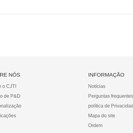
RE NÓS
INFORMAÇÃO
e o CJTI
Notícias
ro de P&D
Perguntas frequente
onalização
política de Privacida
ficações
Mapa do site
Ordem