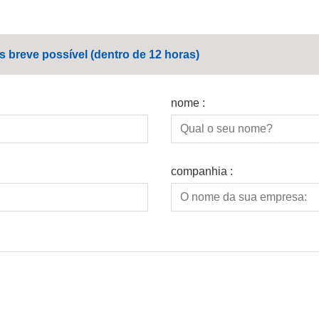
breve possível (dentro de 12 horas)
nome :
companhia :