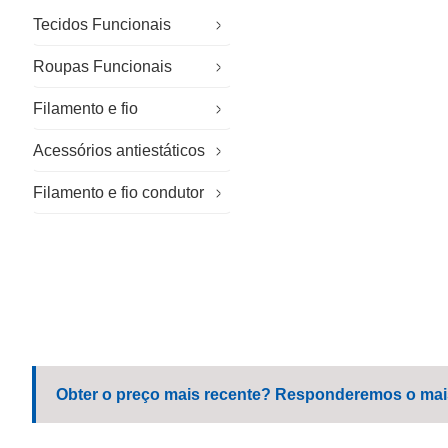
Tecidos Funcionais
Roupas Funcionais
Tecidos Especiais
Filamento e fio
Tecido sustentável
Vestuário de trabalho especializado
Acessórios antiestáticos
Tecido para exterior
Vestuário para salas limpas
Fio retardante de chamas
Filamento e fio condutor
Vestuário de trabalho em geral
Luvas Antiestáticas
Uniforme corporativo
Chapéu Antiestático
Roupa de trabalho casual
Sapatos antiestáticos
Uniforme escolar
Toalhetes de microfibra
Obter o preço mais recente? Responderemos o mais 