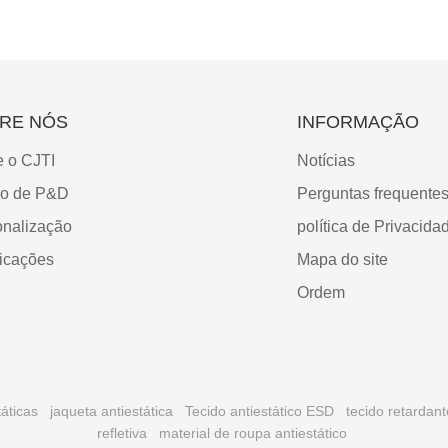
RE NÓS
INFORMAÇÃO
e o CJTI
Notícias
ro de P&D
Perguntas frequente
onalização
política de Privacida
ficações
Mapa do site
Ordem
áticas
jaqueta antiestática
Tecido antiestático ESD
tecido retardan
refletiva
material de roupa antiestático