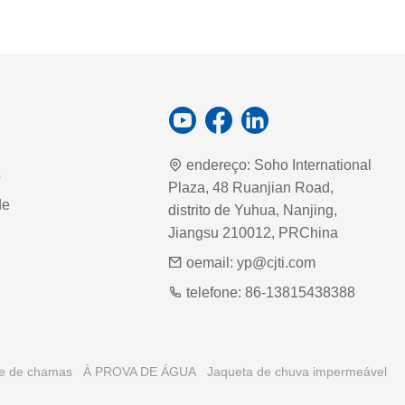
endereço:
Soho International
s
Plaza, 48 Ruanjian Road,
de
distrito de Yuhua, Nanjing,
Jiangsu 210012, PRChina
oemail:
yp@cjti.com
telefone:
86-13815438388
te de chamas
À PROVA DE ÁGUA
Jaqueta de chuva impermeável