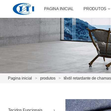
PAGINA INICIAL
PRODUTOS
Pagina inicial
>
produtos
>
têxtil retardante de chamas
Tecidos Funcionais