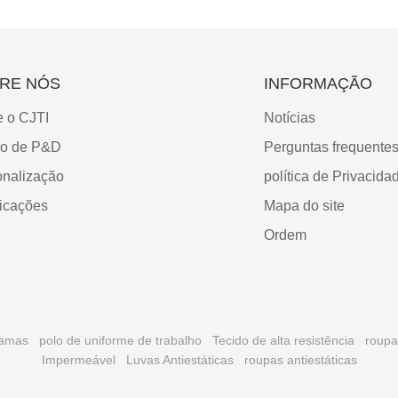
RE NÓS
INFORMAÇÃO
e o CJTI
Notícias
ro de P&D
Perguntas frequente
onalização
política de Privacida
ficações
Mapa do site
Ordem
hamas
polo de uniforme de trabalho
Tecido de alta resistência
roupa
Impermeável
Luvas Antiestáticas
roupas antiestáticas