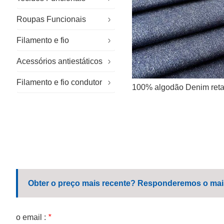
Roupas Funcionais
Tecidos Especiais
Filamento e fio
Tecido sustentável
Vestuário de trabalho especializado
Acessórios antiestáticos
Tecido para exterior
Vestuário para salas limpas
Fio retardante de chamas
Filamento e fio condutor
Vestuário de trabalho em geral
Luvas Antiestáticas
100% algodão Denim reta
Uniforme corporativo
Chapéu Antiestático
Roupa de trabalho casual
Sapatos antiestáticos
Uniforme escolar
Toalhetes de microfibra
Obter o preço mais recente? Responderemos o mais 
o email :
*