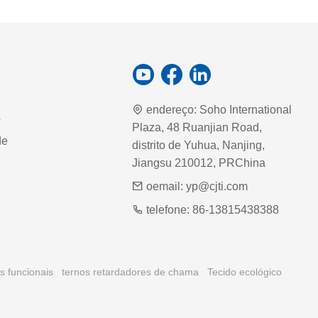
endereço:
Soho International
s
Plaza, 48 Ruanjian Road,
de
distrito de Yuhua, Nanjing,
Jiangsu 210012, PRChina
oemail:
yp@cjti.com
telefone:
86-13815438388
s funcionais
ternos retardadores de chama
Tecido ecológico