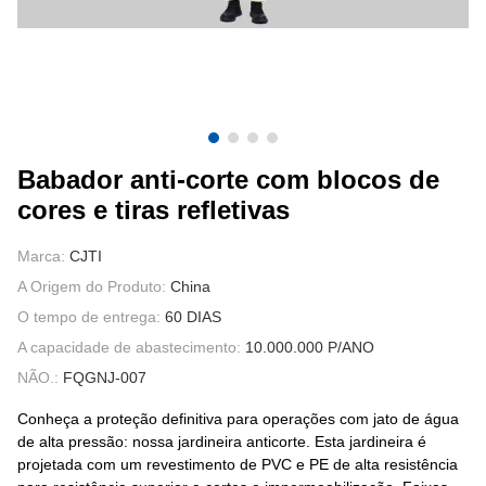
FALE CONOSCO
VÍDEOS
Babador anti-corte com blocos de
cores e tiras refletivas
Marca:
CJTI
A Origem do Produto:
China
O tempo de entrega:
60 DIAS
A capacidade de abastecimento:
10.000.000 P/ANO
NÃO.:
FQGNJ-007
Conheça a proteção definitiva para operações com jato de água
de alta pressão: nossa jardineira anticorte. Esta jardineira é
projetada com um revestimento de PVC e PE de alta resistência