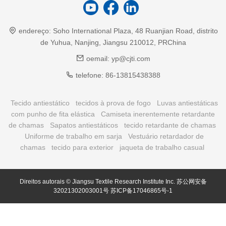
endereço:
Soho International Plaza, 48 Ruanjian Road, distrito
de Yuhua, Nanjing, Jiangsu 210012, PRChina
oemail:
yp@cjti.com
telefone:
86-13815438388
Tecido antiestático
tecidos à prova de fogo
Luvas antiestáticas
com punho de fita elástica
Camiseta inerentemente retardante
de chamas
Sapatos antiestáticos
tecido retardante de chamas
Uniforme de trabalho em sarja
Vestuário retardador de
chamas
tecido para exterior
jaqueta de trabalho casual
Direitos autorais © Jiangsu Textile Research Institute Inc.
苏公网安备
32021302003001号
苏ICP备17046865号-1