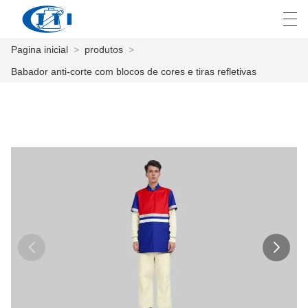
Pagina inicial
>
produtos
>
العربية
česky
Deutsch
English
E
Babador anti-corte com blocos de cores e tiras refletivas
PAGINA INICIAL
PRODUTOS
COSTUMIZAÇÃO
SOBRE NÓS
NOTÍCIA
INDÚSTRIA