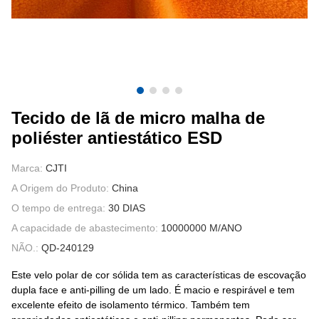
FALE CONOSCO
VÍDEOS
Tecido de lã de micro malha de
poliéster antiestático ESD
Marca:
CJTI
A Origem do Produto:
China
O tempo de entrega:
30 DIAS
A capacidade de abastecimento:
10000000 M/ANO
NÃO.:
QD-240129
Este velo polar de cor sólida tem as características de escovação
dupla face e anti-pilling de um lado. É macio e respirável e tem
excelente efeito de isolamento térmico. Também tem