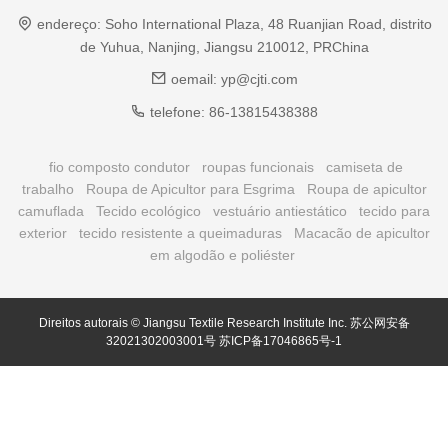
endereço:
Soho International Plaza, 48 Ruanjian Road, distrito
de Yuhua, Nanjing, Jiangsu 210012, PRChina
oemail:
yp@cjti.com
telefone:
86-13815438388
fio composto condutor
roupas funcionais
camiseta de
trabalho
Roupa de Apicultor para Esgrima
Roupa de apicultor
camuflada
Tecido ecológico
vestuário antiestático
tecido para
exterior
tecido resistente a queimaduras
Macacão de apicultor
em algodão e poliéster
Direitos autorais © Jiangsu Textile Research Institute Inc.
苏公网安备
32021302003001号
苏ICP备17046865号-1