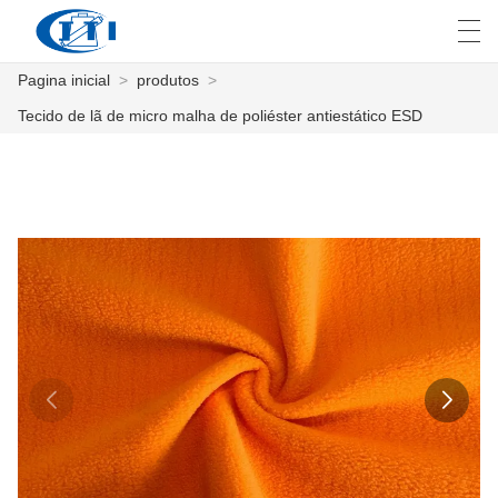
Pagina inicial
>
produtos
>
العربية
česky
Deutsch
English
E
Tecido de lã de micro malha de poliéster antiestático ESD
PAGINA INICIAL
PRODUTOS
COSTUMIZAÇÃO
SOBRE NÓS
NOTÍCIA
INDÚSTRIA