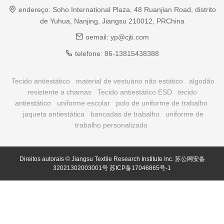
endereço:
Soho International Plaza, 48 Ruanjian Road, distrito
de Yuhua, Nanjing, Jiangsu 210012, PRChina
oemail:
yp@cjti.com
telefone:
86-13815438388
Tecido antiestático
material de vestuário não estático
algodão
resistente a chamas
Tecido antiestático ESD
tecido
antiestático
uniforme escolar
polo de uniforme de trabalho
jaqueta antiestática
bancadas de trabalho
uniforme de
trabalho personalizado
Direitos autorais © Jiangsu Textile Research Institute Inc.
苏公网安备
32021302003001号
苏ICP备17046865号-1