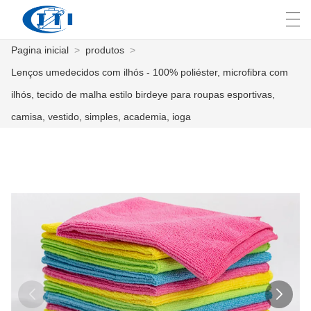
Pagina inicial
>
produtos
>
العربية
česky
Deutsch
English
E
Lenços umedecidos com ilhós - 100% poliéster, microfibra com
ilhós, tecido de malha estilo birdeye para roupas esportivas,
camisa, vestido, simples, academia, ioga
PAGINA INICIAL
PRODUTOS
COSTUMIZAÇÃO
SOBRE NÓS
NOTÍCIA
INDÚSTRIA