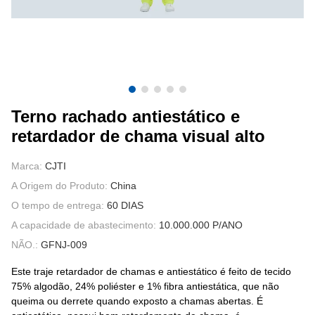
FALE CONOSCO
VÍDEOS
Terno rachado antiestático e
retardador de chama visual alto
Marca:
CJTI
A Origem do Produto:
China
O tempo de entrega:
60 DIAS
A capacidade de abastecimento:
10.000.000 P/ANO
NÃO.:
GFNJ-009
Este traje retardador de chamas e antiestático é feito de tecido
75% algodão, 24% poliéster e 1% fibra antiestática, que não
queima ou derrete quando exposto a chamas abertas. É