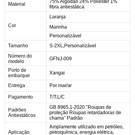
75% Algodão 24% Poliéster 1%
Material
fibra antiestática
Laranja
Cor
Marinha
Personalizável
Tamanho
S-2XL,
Personalizável
Número do
GFNJ-009
modelo
Porto de
Xangai
embarque
Entrega
Por mar/ar
Pagamento
T/T,L/C
GB 8965.1-2020 "Roupas de
Padrões
proteção Roupas retardadoras de
Antiestáticos
chama" Padrão
Amplamente utilizado em petróleo,
Aplicação
petroquímica, energia elétrica,