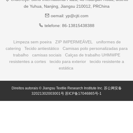
de Yuhua, Nanjing, Jiangsu 210012, PRChina
oemail:
yp@cjti.com
telefone:
86-13815438388
Limpeza sem poeira
ZIP IMPERMEÁVEL
uniformes de
catering
Tecido antiestático
Camisas polo personalizadas para
trabalho
camisas sociais
Calças de trabalho UHMWPE
resistentes a cortes
tecido para exterior
tecido resistente a
estática
Direitos autorais © Jiangsu Textile Research Institute Inc.
苏公网安备
32021302003001号
苏ICP备17046865号-1