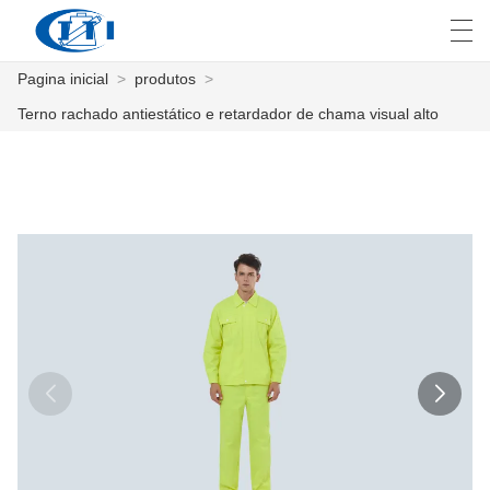
Pagina inicial
>
produtos
>
العربية
česky
Deutsch
English
E
Terno rachado antiestático e retardador de chama visual alto
PAGINA INICIAL
PRODUTOS
COSTUMIZAÇÃO
SOBRE NÓS
NOTÍCIA
INDÚSTRIA