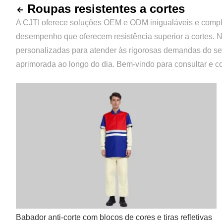
Roupas resistentes a cortes
A CJTI oferece soluções OEM e ODM inigualáveis ​​e comple
desempenho que oferecem resistência superior a cortes. N
personalizadas para atender às rigorosas demandas do seu
aprimorada ao longo do dia. Bem-vindo para consultar e c
Babador anti-corte com blocos de cores e tiras refletivas