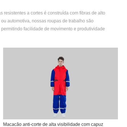
resistentes a cortes é construída com fibras de alto
o ou automotiva, nossas roupas de trabalho são
 permitindo facilidade de movimento e produtividade
Macacão anti-corte de alta visibilidade com capuz