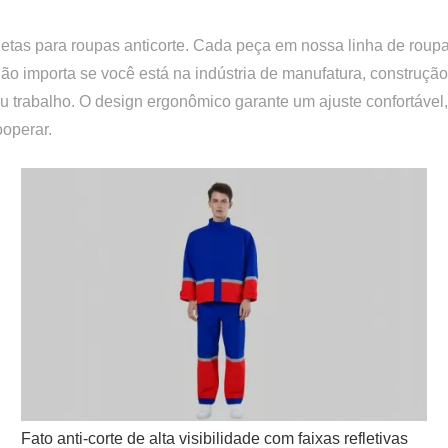
tas para roupas anticorte. Cada peça em nossa linha de roupas 
ão importa se você está na indústria de manufatura, construçã
 trabalho. O design ergonômico garante um ajuste confortável,
ooperar.
Fato anti-corte de alta visibilidade com faixas refletivas