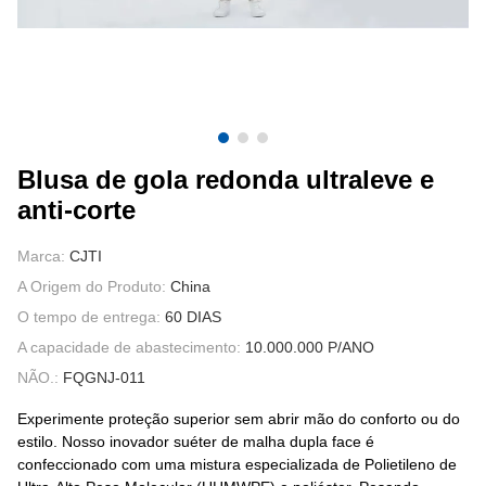
FALE CONOSCO
VÍDEOS
Blusa de gola redonda ultraleve e
anti-corte
Marca:
CJTI
A Origem do Produto:
China
O tempo de entrega:
60 DIAS
A capacidade de abastecimento:
10.000.000 P/ANO
NÃO.:
FQGNJ-011
Experimente proteção superior sem abrir mão do conforto ou do
estilo. Nosso inovador suéter de malha dupla face é
confeccionado com uma mistura especializada de Polietileno de