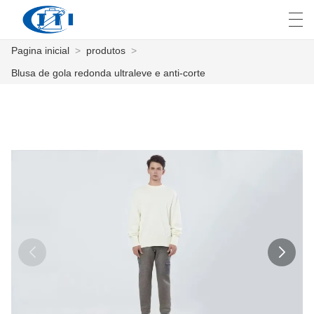
Pagina inicial
>
produtos
>
العربية
česky
Deutsch
English
E
Blusa de gola redonda ultraleve e anti-corte
PAGINA INICIAL
PRODUTOS
COSTUMIZAÇÃO
SOBRE NÓS
NOTÍCIA
INDÚSTRIA