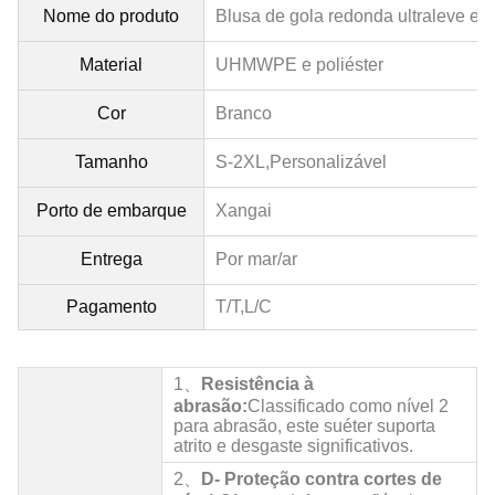
Nome do produto
Blusa de gola redonda ultraleve e an
Material
UHMWPE e poliéster
Cor
Branco
Tamanho
S-2XL,
Personalizável
Porto de embarque
Xangai
Entrega
Por mar/ar
Pagamento
T/T,L/C
1、
Resistência à
abrasão:
Classificado como nível 2
para abrasão, este suéter suporta
atrito e desgaste significativos.
2、
D
- Proteção contra cortes de